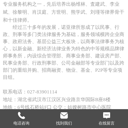
专业服务机构之一，先后培养出杨维林、査建武、李业
斌、徐黎明、肖汉庭、方世明、熊学武、刘瑾等律界骨干
和十佳律师。
经过三十多年的发展，诺亚律所形成了以民事、行
政、刑事等多门类法律服务为基础，服务领域横跨企业商
事、政府法务、基层公益三大板块，以商事法律事务为核
心，以新金融、新经济法律业务为特色的中等规模品牌律
师事务所，内设综合管理部、商事业务部、建设房产部、
民事业务部、行政刑事部、公司金融部等专业部门以及跨
部门的重组并购、招商融资、物业、基金、P2P等专业项
目组。
联系电话：027-83901114
地址：湖北省武汉市江汉区兴业路京华国际B座8楼
地铁：6号线石桥站F口 公交：姑嫂树路市中心医院
电话咨询
找到我们
在线留言